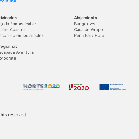
Youtube
tividades
Alojamiento
ajada Fantasticable
Bungalows
lpine Coaster
Casa de Grupo
ecorrido en los árboles
Pena Park Hotel
rogramas
scapada Aventura
orporate
ghts reserved.