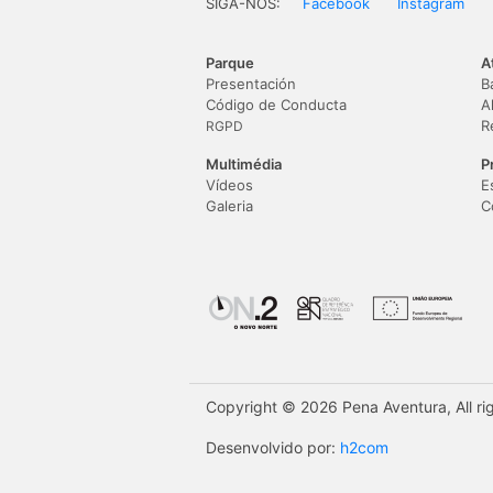
SIGA-NOS:
Facebook
Instagram
Parque
A
Presentación
B
Código de Conducta
A
R
RGPD
Multimédia
P
Vídeos
E
Galeria
C
Copyright © 2026 Pena Aventura, All ri
Desenvolvido por:
h2com