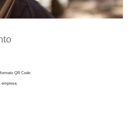
nto
m formato QR Code:
a empresa;