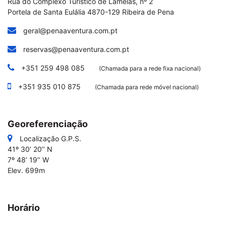
Rua do Complexo Turístico de Lamelas, nº 2
Portela de Santa Eulália
4870-129 Ribeira de Pena
geral@penaaventura.com.pt
reservas@penaaventura.com.pt
+351 259 498 085
(Chamada para a rede fixa nacional)
+351 935 010 875
(Chamada para rede móvel nacional)
Georeferenciação
Localização G.P.S.
41º 30’ 20’’ N
7º 48’ 19’’ W
Elev. 699m
Horário